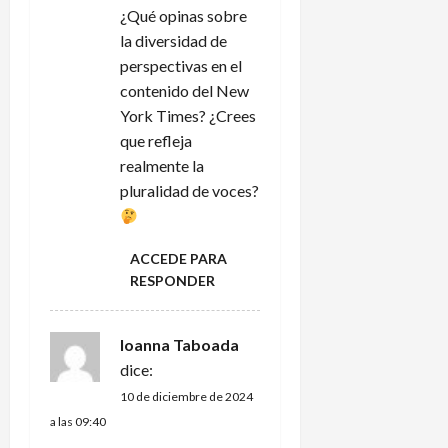
e
¿Qué opinas sobre
n
la diversidad de
perspectivas en el
t
contenido del New
York Times? ¿Crees
r
que refleja
a
realmente la
pluralidad de voces?
d
a
ACCEDE PARA
RESPONDER
s
Ioanna Taboada
dice:
10 de diciembre de 2024
a las 09:40