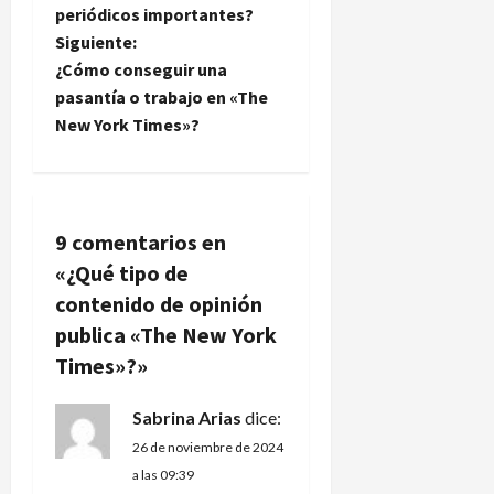
periódicos importantes?
v
Siguiente:
e
¿Cómo conseguir una
pasantía o trabajo en «The
g
New York Times»?
a
c
9 comentarios en
i
«
¿Qué tipo de
ó
contenido de opinión
publica «The New York
n
Times»?
»
d
Sabrina Arias
dice:
e
26 de noviembre de 2024
a las 09:39