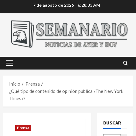
Saltar
7 de agosto de 2026
6:28:34 AM
al
contenido
Menú
principal
Inicio
Prensa
¿Qué tipo de contenido de opinión publica «The New York
Times»?
BUSCAR
Prensa