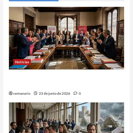
Noticias
PSOE bajo presión: ¿Acción inmediata o más
promesas?
semanario
23 de junio de 2026
0