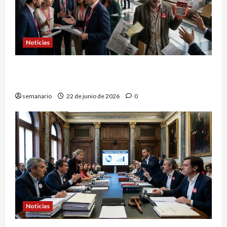
Noticias
PSOE ante el desafío: ¿Transparencia o
simulacro político?
semanario
22 de junio de 2026
0
Noticias