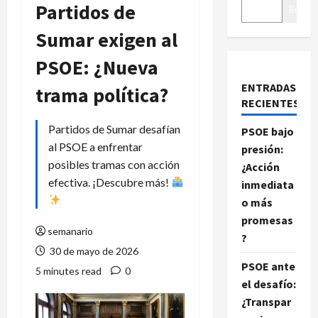
Partidos de
Buscar
Sumar exigen al
PSOE: ¿Nueva
ENTRADAS
trama política?
RECIENTES
Partidos de Sumar desafían
PSOE bajo
al PSOE a enfrentar
presión:
posibles tramas con acción
¿Acción
efectiva. ¡Descubre más!
inmediata
o más
promesas
semanario
?
30 de mayo de 2026
PSOE ante
5 minutes read
0
el desafío:
¿Transpar