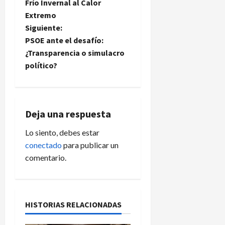
a
Frío Invernal al Calor
Extremo
v
Siguiente:
e
PSOE ante el desafío:
¿Transparencia o simulacro
g
político?
a
c
Deja una respuesta
i
Lo siento, debes estar
conectado
para publicar un
ó
comentario.
n
d
HISTORIAS RELACIONADAS
e