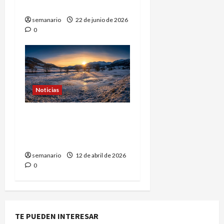
simulacro político?
semanario
22 de junio de 2026
0
Noticias
Contrastes Climáticos:
Del Frío Invernal al Calor
Extremo
semanario
12 de abril de 2026
0
TE PUEDEN INTERESAR