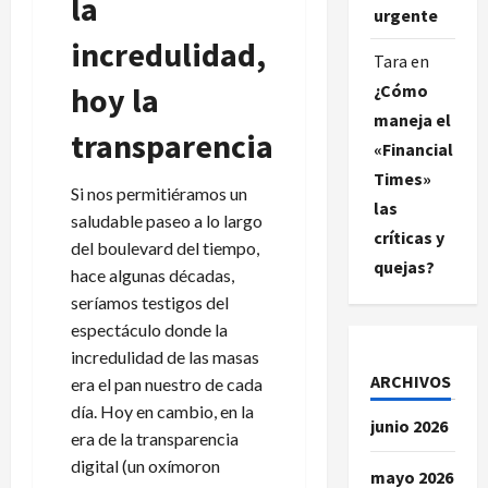
la
urgente
incredulidad,
Tara
en
¿Cómo
hoy la
maneja el
transparencia
«Financial
Times»
Si nos permitiéramos un
las
saludable paseo a lo largo
críticas y
del boulevard del tiempo,
quejas?
hace algunas décadas,
seríamos testigos del
espectáculo donde la
incredulidad de las masas
ARCHIVOS
era el pan nuestro de cada
día. Hoy en cambio, en la
junio 2026
era de la transparencia
digital (un oxímoron
mayo 2026