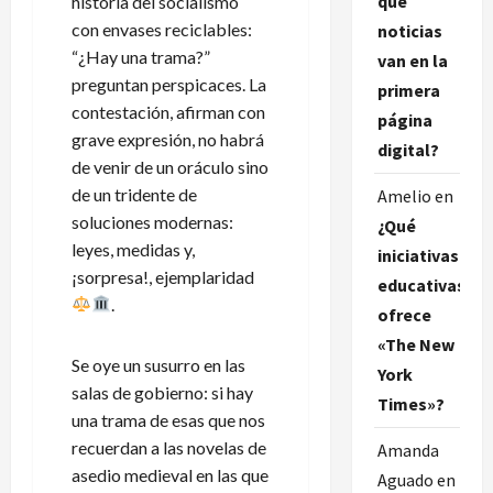
qué
historia del socialismo
con envases reciclables:
noticias
“¿Hay una trama?”
van en la
preguntan perspicaces. La
primera
contestación, afirman con
página
grave expresión, no habrá
digital?
de venir de un oráculo sino
de un tridente de
Amelio
en
soluciones modernas:
¿Qué
leyes, medidas y,
iniciativas
¡sorpresa!, ejemplaridad
educativas
.
ofrece
«The New
Se oye un susurro en las
York
salas de gobierno: si hay
Times»?
una trama de esas que nos
recuerdan a las novelas de
Amanda
asedio medieval en las que
Aguado
en