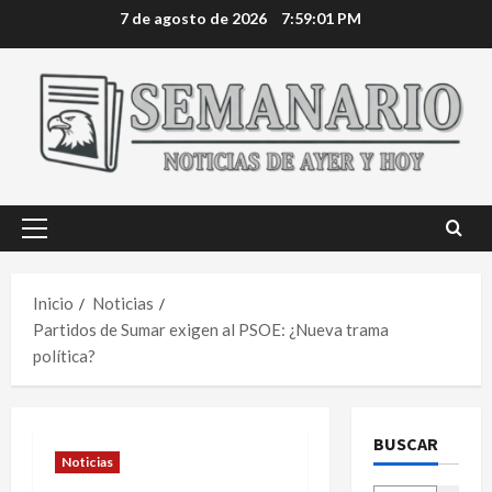
Saltar
7 de agosto de 2026
7:59:02 PM
al
contenido
Menú
principal
Inicio
Noticias
Partidos de Sumar exigen al PSOE: ¿Nueva trama
política?
BUSCAR
Noticias