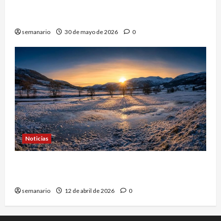
Partidos de Sumar exigen al PSOE: ¿Nueva
trama política?
semanario
30 de mayo de 2026
0
Noticias
Contrastes Climáticos: Del Frío Invernal al Calor
Extremo
semanario
12 de abril de 2026
0