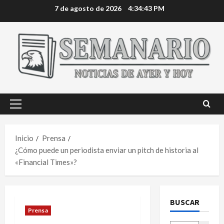
Saltar
7 de agosto de 2026
4:34:44 PM
al
contenido
Menú
principal
Inicio
Prensa
¿Cómo puede un periodista enviar un pitch de historia al
«Financial Times»?
BUSCAR
Prensa