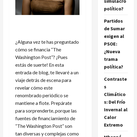
simulacro
político?
Partidos
de Sumar
exigen al
¿Alguna vez te has preguntado
PSOE:
cómo se financia “The
¿Nueva
Washington Post”? ¡Pues
trama
estás de suerte! En esta
política?
entrada de blog, te llevaré a un
Contraste
viaje detrás de escena para
s
revelar cómo este
Climático
renombrado periódico se
s: Del Frío
mantiene a flote. Prepárate
Invernal al
para sorprenderte, porque las
Calor
fuentes de financiamiento de
Extremo
“The Washington Post” son
tan diversas y complejas como
Mbappé