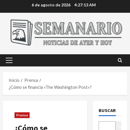
Saltar
6 de agosto de 2026
4:27:14 AM
al
contenido
Menú
principal
Inicio
Prensa
¿Cómo se financia «The Washington Post»?
BUSCAR
Prensa
¿Cómo se
Buscar