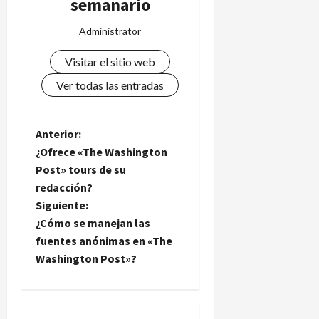
semanario
Administrator
Visitar el sitio web
Ver todas las entradas
N
Anterior:
¿Ofrece «The Washington
a
Post» tours de su
redacción?
v
Siguiente:
e
¿Cómo se manejan las
fuentes anónimas en «The
g
Washington Post»?
a
c