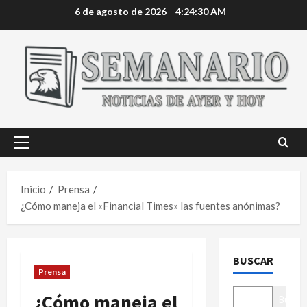
Saltar
6 de agosto de 2026
4:24:31 AM
al
contenido
Menú
principal
Inicio
Prensa
¿Cómo maneja el «Financial Times» las fuentes anónimas?
BUSCAR
Prensa
¿Cómo maneja el
Buscar