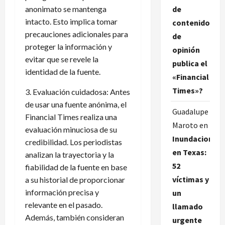
de
anonimato se mantenga
intacto. Esto implica tomar
contenido
precauciones adicionales para
de
proteger la información y
opinión
evitar que se revele la
publica el
identidad de la fuente.
«Financial
Times»?
3. Evaluación cuidadosa: Antes
de usar una fuente anónima, el
Guadalupe
Financial Times realiza una
Maroto
en
evaluación minuciosa de su
Inundaciones
credibilidad. Los periodistas
en Texas:
analizan la trayectoria y la
52
fiabilidad de la fuente en base
víctimas y
a su historial de proporcionar
información precisa y
un
relevante en el pasado.
llamado
Además, también consideran
urgente