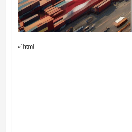
«`html