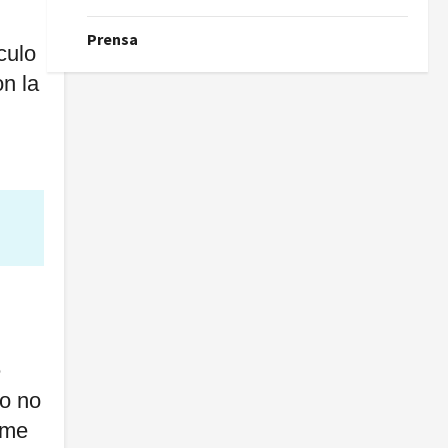
Prensa
culo
on la
e
fo no
rme