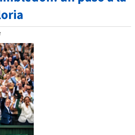
loria
2