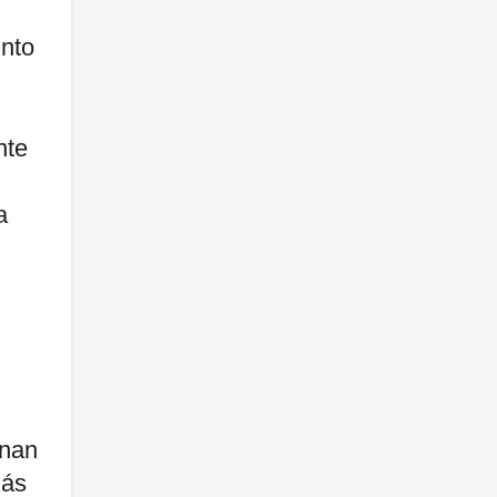
unto
nte
a
inan
más